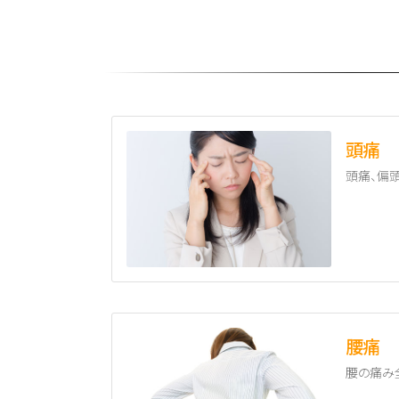
頭痛
頭痛、偏
腰痛
腰の痛み